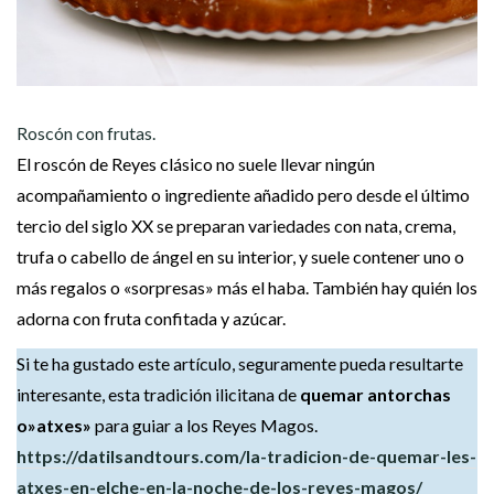
Roscón con frutas.
El roscón de Reyes clásico no suele llevar ningún
acompañamiento o ingrediente añadido pero desde el último
tercio del siglo XX se preparan variedades con nata, crema,
trufa o cabello de ángel en su interior, y suele contener uno o
más regalos o «sorpresas» más el haba. También hay quién los
adorna con fruta confitada y azúcar.
Si te ha gustado este artículo, seguramente pueda resultarte
interesante, esta tradición ilicitana de
quemar antorchas
o»atxes»
para guiar a los Reyes Magos.
https://datilsandtours.com/la-tradicion-de-quemar-les-
atxes-en-elche-en-la-noche-de-los-reyes-magos/