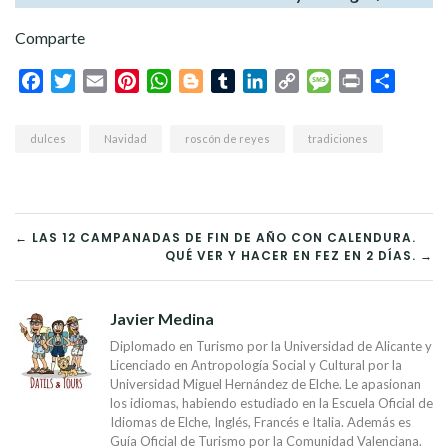
Comparte
Facebook
Twitter
Email
Pinterest
WhatsApp
Blogger
Tumblr
LinkedIn
Copy
Message
Print
Compar
Link
dulces
Navidad
roscón de reyes
tradiciones
NAVEGACIÓN
← LAS 12 CAMPANADAS DE FIN DE AÑO CON CALENDURA.
QUÉ VER Y HACER EN FEZ EN 2 DÍAS. →
DE
ENTRADAS
Javier Medina
Diplomado en Turismo por la Universidad de Alicante y
Licenciado en Antropología Social y Cultural por la
Universidad Miguel Hernández de Elche. Le apasionan
los idiomas, habiendo estudiado en la Escuela Oficial de
Idiomas de Elche, Inglés, Francés e Italia. Además es
Guía Oficial de Turismo por la Comunidad Valenciana.