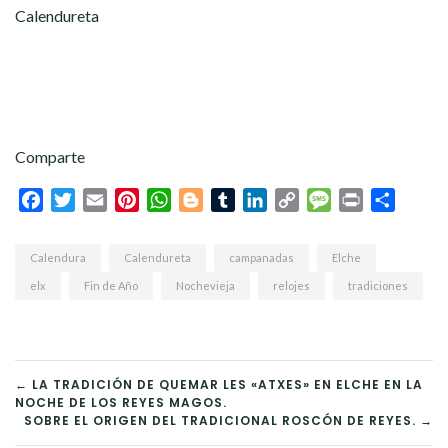
Calendureta
Comparte
Facebook
Twitter
Email
Pinterest
WhatsApp
Blogger
Tumblr
LinkedIn
Copy
Message
Print
Compar
Link
Calendura
Calendureta
campanadas
Elche
elx
Fin de Año
Nochevieja
relojes
tradiciones
NAVEGACIÓN
← LA TRADICIÓN DE QUEMAR LES «ATXES» EN ELCHE EN LA
NOCHE DE LOS REYES MAGOS.
DE
SOBRE EL ORIGEN DEL TRADICIONAL ROSCÓN DE REYES. →