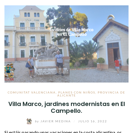
COMUNITAT VALENCIANA
,
PLANES CON NIÑOS
,
PROVINCIA DE
ALICANTE
Villa Marco, jardines modernistas en El
Campello.
by
JAVIER MEDINA
/
JULIO 16, 2022
Si estáis pasando unas vacaciones en la costa alicantina, os