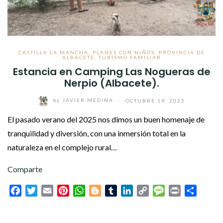
CASTILLA LA MANCHA
,
PLANES CON NIÑOS
,
PROVINCIA DE
ALBACETE
,
TURISMO FAMILIAR
Estancia en Camping Las Nogueras de
Nerpio (Albacete).
by
JAVIER MEDINA
/
OCTUBRE 19, 2025
El pasado verano del 2025 nos dimos un buen homenaje de
tranquilidad y diversión, con una inmersión total en la
naturaleza en el complejo rural…
Comparte
Facebook
Twitter
Email
Pinterest
WhatsApp
Blogger
Tumblr
LinkedIn
Copy
Message
Print
Compar
Link