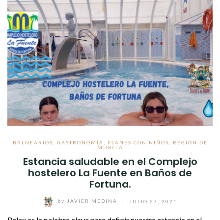
BALNEARIOS
,
GASTRONOMÍA
,
PLANES CON NIÑOS
,
REGIÓN DE
MURCIA
Estancia saludable en el Complejo
hostelero La Fuente en Baños de
Fortuna.
by
JAVIER MEDINA
/
JULIO 27, 2021
Relax es la palabra clave para definir nuestra estancia en el