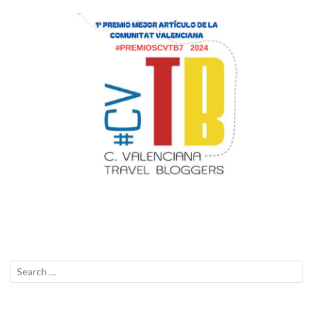
Search
SEAR
for: