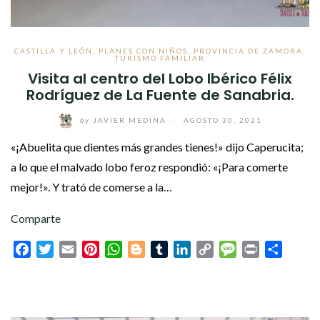
CASTILLA Y LEÓN
,
PLANES CON NIÑOS
,
PROVINCIA DE ZAMORA
,
TURISMO FAMILIAR
Visita al centro del Lobo Ibérico Félix
Rodríguez de La Fuente de Sanabria.
by
JAVIER MEDINA
/
AGOSTO 30, 2021
«¡Abuelita que dientes más grandes tienes!» dijo Caperucita;
a lo que el malvado lobo feroz respondió: «¡Para comerte
mejor!». Y trató de comerse a la…
Comparte
Facebook
Twitter
Email
Pinterest
WhatsApp
Blogger
Tumblr
LinkedIn
Copy
Message
Print
Compar
Link