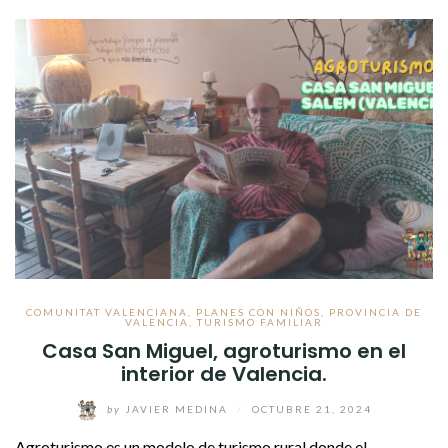
COMUNITAT VALENCIANA
,
PLANES CON NIÑOS
,
PROVINCIA DE
VALENCIA
,
TURISMO FAMILIAR
Casa San Miguel, agroturismo en el
interior de Valencia.
by
JAVIER MEDINA
/
OCTUBRE 21, 2024
Agroturismo es un modelo de turismo rural donde el