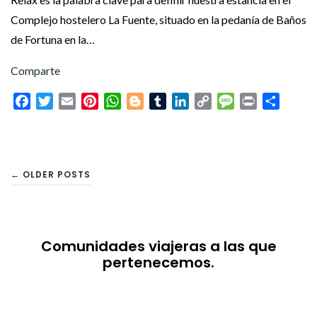
Complejo hostelero La Fuente, situado en la pedanía de Baños
de Fortuna en la…
Comparte
Facebook
Twitter
Email
Pinterest
WhatsApp
Blogger
Tumblr
LinkedIn
Copy
Message
Print
Compar
Link
NAVEGACIÓN
← OLDER POSTS
DE
ENTRADAS
Comunidades viajeras a las que
pertenecemos.