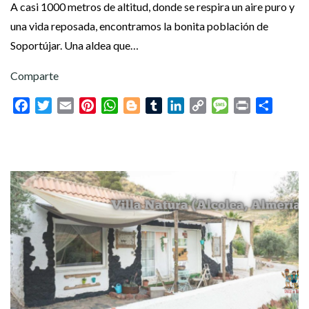
A casi 1000 metros de altitud, donde se respira un aire puro y
una vida reposada, encontramos la bonita población de
Soportújar. Una aldea que…
Comparte
Facebook
Twitter
Email
Pinterest
WhatsApp
Blogger
Tumblr
LinkedIn
Copy
Message
Print
Compar
Link