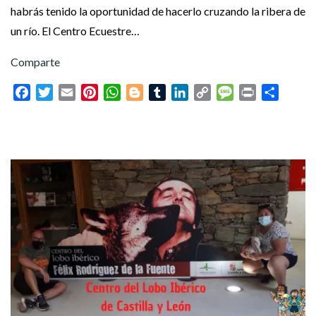
habrás tenido la oportunidad de hacerlo cruzando la ribera de
un río. El Centro Ecuestre…
Comparte
Facebook
Twitter
Email
Pinterest
WhatsApp
Blogger
Tumblr
LinkedIn
Copy
Message
Print
Compar
Link