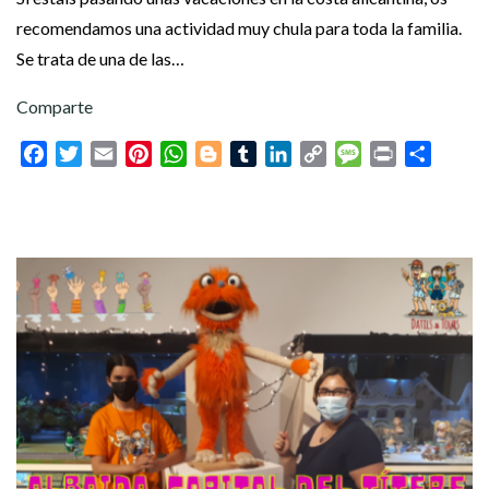
recomendamos una actividad muy chula para toda la familia.
Se trata de una de las…
Comparte
Facebook
Twitter
Email
Pinterest
WhatsApp
Blogger
Tumblr
LinkedIn
Copy
Message
Print
Compar
Link