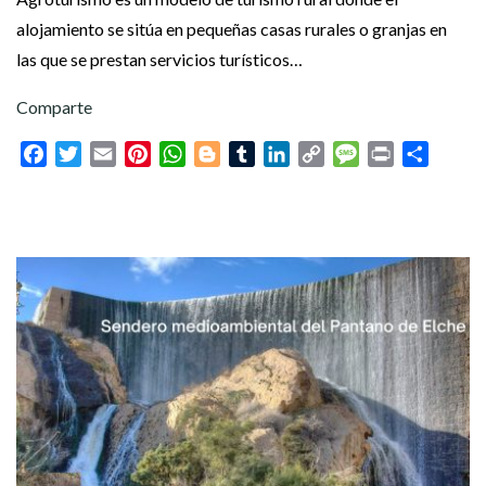
alojamiento se sitúa en pequeñas casas rurales o granjas en
las que se prestan servicios turísticos…
Comparte
Facebook
Twitter
Email
Pinterest
WhatsApp
Blogger
Tumblr
LinkedIn
Copy
Message
Print
Compar
Link