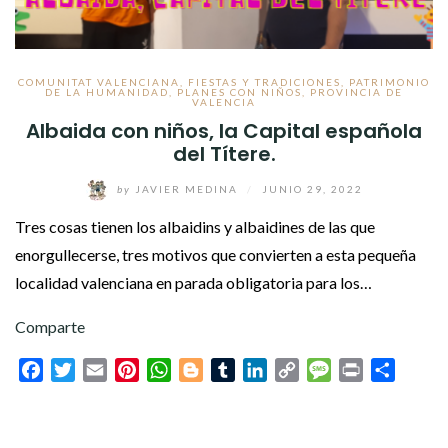
COMUNITAT VALENCIANA
,
FIESTAS Y TRADICIONES
,
PATRIMONIO
DE LA HUMANIDAD
,
PLANES CON NIÑOS
,
PROVINCIA DE
VALENCIA
Albaida con niños, la Capital española
del Títere.
by
JAVIER MEDINA
/
JUNIO 29, 2022
Tres cosas tienen los albaidins y albaidines de las que
enorgullecerse, tres motivos que convierten a esta pequeña
localidad valenciana en parada obligatoria para los…
Comparte
Facebook
Twitter
Email
Pinterest
WhatsApp
Blogger
Tumblr
LinkedIn
Copy
Message
Print
Compar
Link