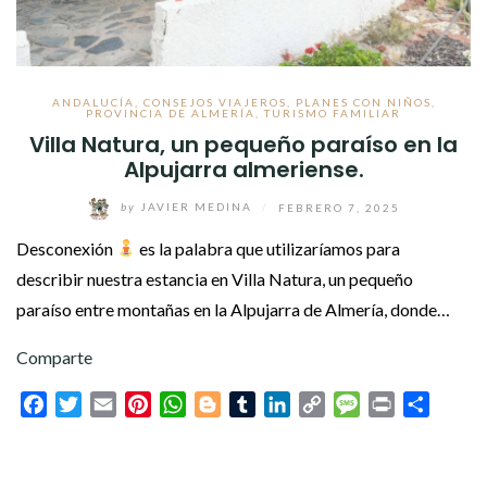
ANDALUCÍA
,
CONSEJOS VIAJEROS
,
PLANES CON NIÑOS
,
PROVINCIA DE ALMERÍA
,
TURISMO FAMILIAR
Villa Natura, un pequeño paraíso en la
Alpujarra almeriense.
by
JAVIER MEDINA
/
FEBRERO 7, 2025
Desconexión
es la palabra que utilizaríamos para
describir nuestra estancia en Villa Natura, un pequeño
paraíso entre montañas en la Alpujarra de Almería, donde…
Comparte
Facebook
Twitter
Email
Pinterest
WhatsApp
Blogger
Tumblr
LinkedIn
Copy
Message
Print
Compar
Link