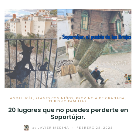
ANDALUCÍA
,
PLANES CON NIÑOS
,
PROVINCIA DE GRANADA
,
TURISMO FAMILIAR
20 lugares que no puedes perderte en
Soportújar.
by
JAVIER MEDINA
/
FEBRERO 25, 2025