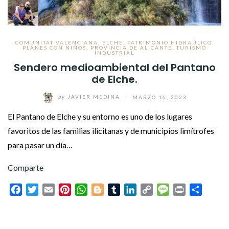
COMUNITAT VALENCIANA
,
ELCHE
,
PATRIMONIO HIDRAÚLICO
,
PLANES CON NIÑOS
,
PROVINCIA DE ALICANTE
,
TURISMO
INDUSTRIAL
Sendero medioambiental del Pantano
de Elche.
by
JAVIER MEDINA
/
MARZO 16, 2023
El Pantano de Elche y su entorno es uno de los lugares
favoritos de las familias ilicitanas y de municipios limítrofes
para pasar un día…
Comparte
Facebook
Twitter
Email
Pinterest
WhatsApp
Blogger
Tumblr
LinkedIn
Copy
Message
Print
Compar
Link