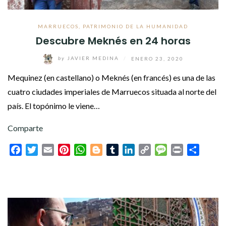
MARRUECOS
,
PATRIMONIO DE LA HUMANIDAD
Descubre Meknés en 24 horas
by
JAVIER MEDINA
/
ENERO 23, 2020
Mequinez (en castellano) o Meknés (en francés) es una de las
cuatro ciudades imperiales de Marruecos situada al norte del
país. El topónimo le viene…
Comparte
Facebook
Twitter
Email
Pinterest
WhatsApp
Blogger
Tumblr
LinkedIn
Copy
Message
Print
Compar
Link