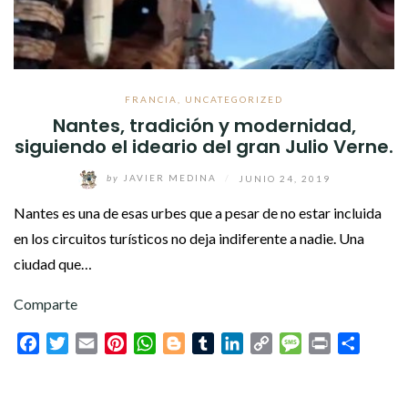
FRANCIA
,
UNCATEGORIZED
Nantes, tradición y modernidad,
siguiendo el ideario del gran Julio Verne.
by
JAVIER MEDINA
/
JUNIO 24, 2019
Nantes es una de esas urbes que a pesar de no estar incluida
en los circuitos turísticos no deja indiferente a nadie. Una
ciudad que…
Comparte
Facebook
Twitter
Email
Pinterest
WhatsApp
Blogger
Tumblr
LinkedIn
Copy
Message
Print
Compar
Link