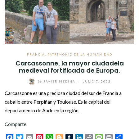
FRANCIA
,
PATRIMONIO DE LA HUMANIDAD
Carcassonne, la mayor ciudadela
medieval fortificada de Europa.
by
JAVIER MEDINA
/
JULIO 7, 2022
Carcassonne es una preciosa ciudad del sur de Francia a
caballo entre Perpiñán y Toulouse. Es la capital del
departamento de Aude en la región…
Comparte
Facebook
Twitter
Email
Pinterest
WhatsApp
Blogger
Tumblr
LinkedIn
Copy
Message
Print
Compar