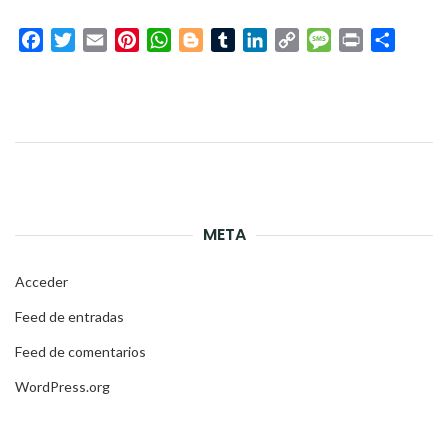
Facebook
Twitter
Email
Pinterest
WhatsApp
Blogger
Tumblr
LinkedIn
Copy
Message
Print
Compar
Link
META
Acceder
Feed de entradas
Feed de comentarios
WordPress.org