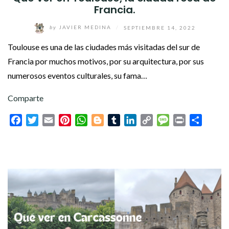
Francia.
by
JAVIER MEDINA
/
SEPTIEMBRE 14, 2022
Toulouse es una de las ciudades más visitadas del sur de
Francia por muchos motivos, por su arquitectura, por sus
numerosos eventos culturales, su fama…
Comparte
Facebook
Twitter
Email
Pinterest
WhatsApp
Blogger
Tumblr
LinkedIn
Copy
Message
Print
Compar
Link