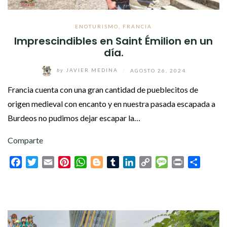
ENOTURISMO
,
FRANCIA
Imprescindibles en Saint Émilion en un
día.
by
JAVIER MEDINA
/
AGOSTO 26, 2024
Francia cuenta con una gran cantidad de pueblecitos de
origen medieval con encanto y en nuestra pasada escapada a
Burdeos no pudimos dejar escapar la…
Comparte
Facebook
Twitter
Email
Pinterest
WhatsApp
Blogger
Tumblr
LinkedIn
Copy
Message
Print
Compar
Link