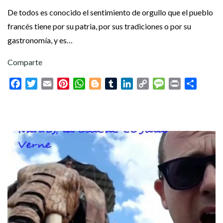
De todos es conocido el sentimiento de orgullo que el pueblo
francés tiene por su patria, por sus tradiciones o por su
gastronomía, y es…
Comparte
Facebook
Twitter
Email
Pinterest
WhatsApp
Blogger
Tumblr
LinkedIn
Copy
Message
Print
Compar
Link