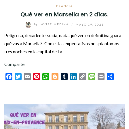
FRANCIA
Qué ver en Marsella en 2 días.
by
JAVIER MEDINA
/
MAYO 19, 2023
Peligrosa, decadente, sucia, nada qué ver, en definitiva ¿para
qué vas a Marsella?. Con estas expectativas nos plantamos
tres noches en la capital de La…
Comparte
Facebook
Twitter
Email
Pinterest
WhatsApp
Blogger
Tumblr
LinkedIn
Copy
Message
Print
Compar
Link