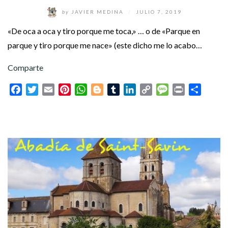
by
JAVIER MEDINA
/
JULIO 7, 2019
«De oca a oca y tiro porque me toca,» … o de «Parque en
parque y tiro porque me nace» (este dicho me lo acabo…
Comparte
Facebook
Twitter
Email
Pinterest
WhatsApp
Blogger
Tumblr
LinkedIn
Copy
Message
Print
Compar
Link