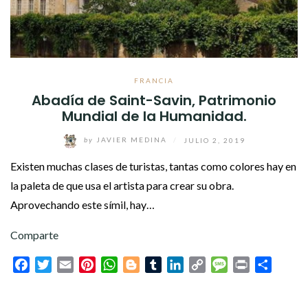
FRANCIA
Abadía de Saint-Savin, Patrimonio
Mundial de la Humanidad.
by
JAVIER MEDINA
/
JULIO 2, 2019
Existen muchas clases de turistas, tantas como colores hay en
la paleta de que usa el artista para crear su obra.
Aprovechando este símil, hay…
Comparte
Facebook
Twitter
Email
Pinterest
WhatsApp
Blogger
Tumblr
LinkedIn
Copy
Message
Print
Compar
Link