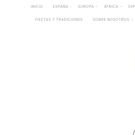
Skip
INICIO
ESPAÑA
EUROPA
ÁFRICA
EX
to
FIESTAS Y TRADICIONES
SOBRE NOSOTROS
content