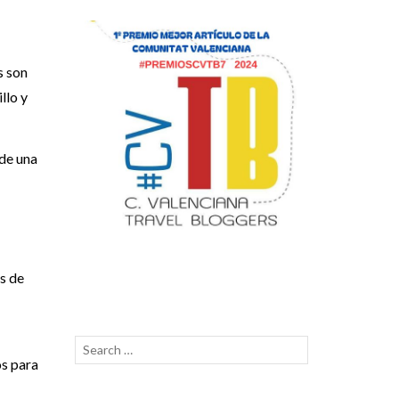
s son
llo y
ade una
es de
Search
SEARCH
os para
for: