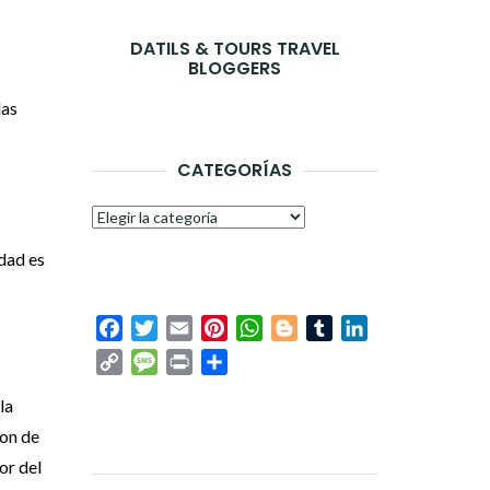
DATILS & TOURS TRAVEL
BLOGGERS
las
CATEGORÍAS
Categorías
idad es
Facebook
Twitter
Email
Pinterest
WhatsApp
Blogger
Tumblr
LinkedIn
Copy
Message
Print
Compartir
Link
la
son de
or del