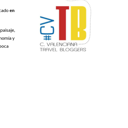
icado
en
 paisaje,
onomía y
época