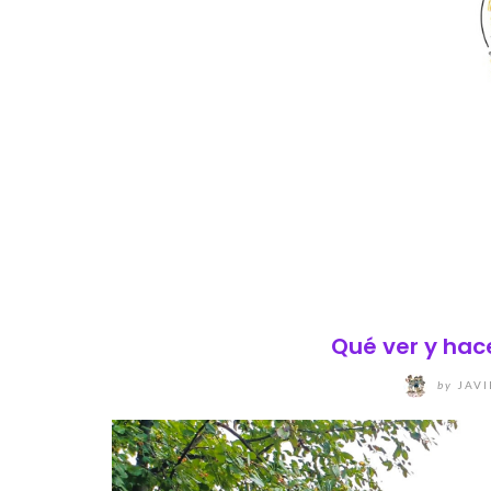
Qué ver y hace
by
JAVI