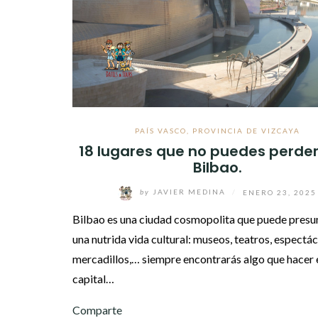
PAÍS VASCO
,
PROVINCIA DE VIZCAYA
18 lugares que no puedes perder
Bilbao.
by
JAVIER MEDINA
/
ENERO 23, 2025
Bilbao es una ciudad cosmopolita que puede presu
una nutrida vida cultural: museos, teatros, espectác
mercadillos,… siempre encontrarás algo que hacer 
capital…
Comparte