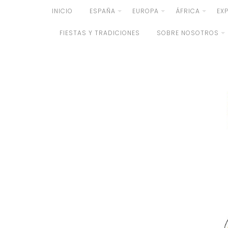
Skip
INICIO
ESPAÑA
EUROPA
ÁFRICA
EX
to
FIESTAS Y TRADICIONES
SOBRE NOSOTROS
content