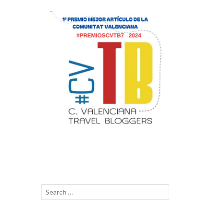
Search
SEARCH
for: