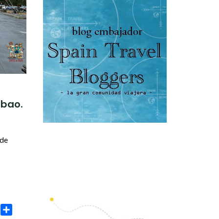
lbao.
 de
age
rint
Compartir