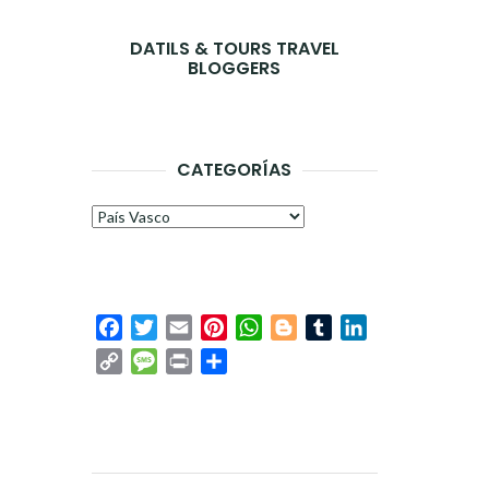
DATILS & TOURS TRAVEL
BLOGGERS
CATEGORÍAS
Categorías
Facebook
Twitter
Email
Pinterest
WhatsApp
Blogger
Tumblr
LinkedIn
Copy
Message
Print
Compartir
Link