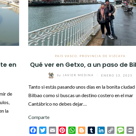
PAÍS VASCO
,
PROVINCIA DE VIZCAYA
te en
Qué ver en Getxo, a un paso de Bi
by
JAVIER MEDINA
/
ENERO 13, 2025
Tanto si estás pasando unos días en la bonita ciudad
mir de
Bilbao como si buscas un destino costero en el mar
ulos,
Cantábrico no debes dejar…
en la
Comparte
Facebook
Twitter
Email
Pinterest
WhatsApp
Blogger
Tumblr
LinkedIn
Copy
Mess
P