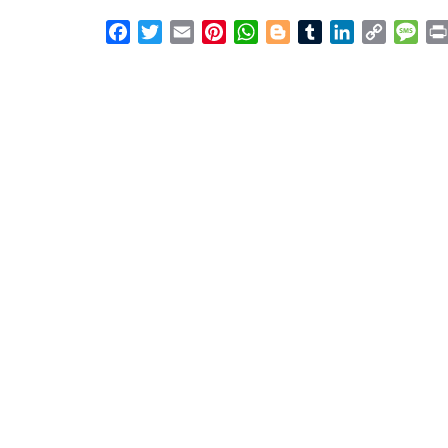
Facebook
Twitter
Email
Pinterest
WhatsApp
Blogger
Tumblr
LinkedIn
Copy
Mes
Link