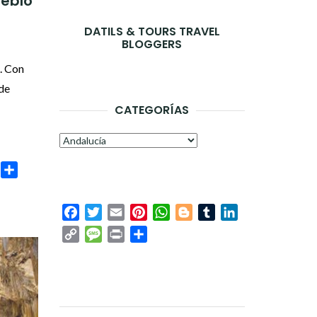
ueblo
DATILS & TOURS TRAVEL
BLOGGERS
. Con
 de
CATEGORÍAS
Categorías
age
rint
Compartir
Facebook
Twitter
Email
Pinterest
WhatsApp
Blogger
Tumblr
LinkedIn
Copy
Message
Print
Compartir
Link