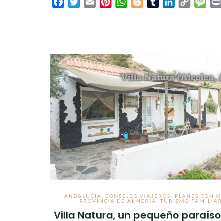
Facebook
Twitter
Email
Pinterest
WhatsApp
Blogger
Tumblr
LinkedIn
Copy
Mes
Link
ANDALUCÍA
,
CONSEJOS VIAJEROS
,
PLANES CON N
PROVINCIA DE ALMERÍA
,
TURISMO FAMILIA
Villa Natura, un pequeño paraíso