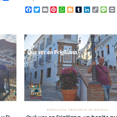
Facebook
Twitter
Email
Pinterest
WhatsApp
Blogger
Tumblr
LinkedIn
Copy
Mess
P
Link
ANDALUCÍA
,
PROVINCIA DE MÁLAGA