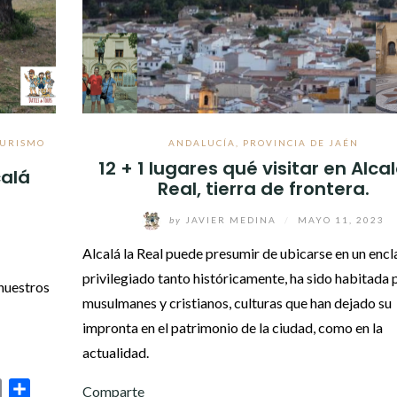
TURISMO
ANDALUCÍA
,
PROVINCIA DE JAÉN
12 + 1 lugares qué visitar en Alcal
calá
Real, tierra de frontera.
by
JAVIER MEDINA
/
MAYO 11, 2023
Alcalá la Real puede presumir de ubicarse en un encl
privilegiado tanto históricamente, ha sido habitada 
 nuestros
musulmanes y cristianos, culturas que han dejado su
impronta en el patrimonio de la ciudad, como en la
actualidad.
sage
Print
Compartir
Comparte