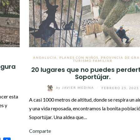
ANDALUCÍA
,
PLANES CON NIÑOS
,
PROVINCIA DE GR
TURISMO FAMILIAR
egura
20 lugares que no puedes perder
Soportújar.
by
JAVIER MEDINA
/
FEBRERO 25, 2025
ocer esta
A casi 1000 metros de altitud, donde se respira un ai
es y
y una vida reposada, encontramos la bonita poblaci
Soportújar. Una aldea que…
Comparte