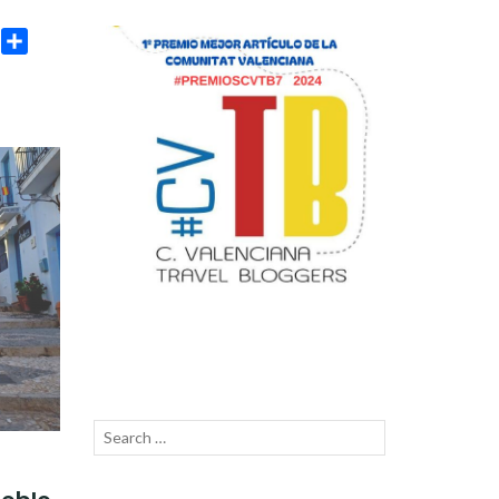
age
rint
Compartir
Search
SEARCH
for: