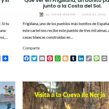
y El
Qué ver en Frigiliana, un bonito p
junto a la Costa del Sol.
by
JAVIER MEDINA
/
JUNIO 21, 2022
 Si tu
Frigiliana, uno de los pueblos más bonitos de España
 una
este cartel nos recibe este pueblo de tres mil almas,
vos,…
casas blancas construidas en…
Comparte
sage
Print
Compartir
Facebook
Twitter
Email
Pinterest
WhatsApp
Blogger
Tumblr
LinkedIn
Copy
Mess
P
Link