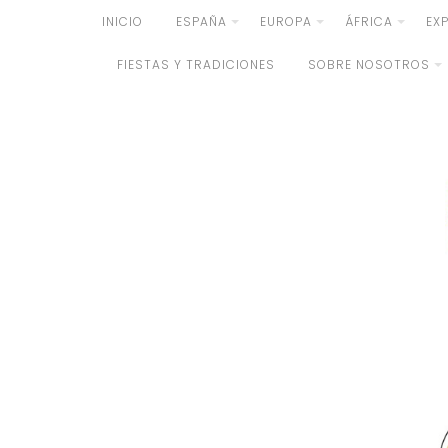
Skip
INICIO
ESPAÑA
EUROPA
ÁFRICA
EX
to
FIESTAS Y TRADICIONES
SOBRE NOSOTROS
content