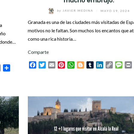
mucho embrujo.
by
JAVIER MEDINA
/
MAYO 19, 2024
5
Granada es una de las ciudades más visitadas de Esp
ra
motivos no le faltan. Son muchos los encantos que at
eño
como una rica historia…
, donde…
Comparte
Facebook
Twitter
Email
Pinterest
WhatsApp
Blogger
Tumblr
LinkedIn
Copy
Mess
P
sage
Print
Compartir
Link