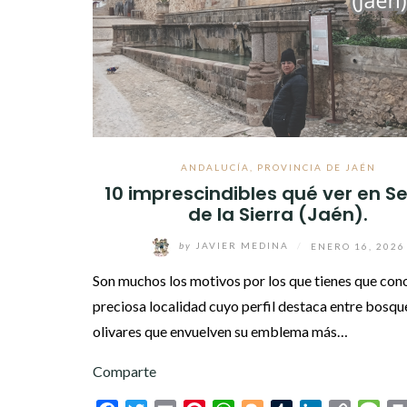
ANDALUCÍA
,
PROVINCIA DE JAÉN
10 imprescindibles qué ver en S
de la Sierra (Jaén).
by
JAVIER MEDINA
/
ENERO 16, 2026
Son muchos los motivos por los que tienes que con
preciosa localidad cuyo perfil destaca entre bosqu
olivares que envuelven su emblema más…
Comparte