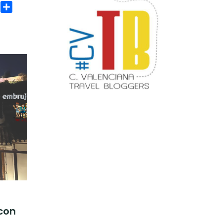
age
rint
Compartir
con