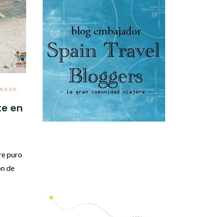
ANADA
,
te en
re puro
ón de