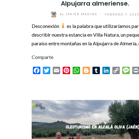
Alpujarra almeriense.
by
JAVIER MEDINA
/
FEBRERO 7, 202
Desconexión
es la palabra que utilizaríamos pa
describir nuestra estancia en Villa Natura, un pequ
paraíso entre montañas en la Alpujarra de Almería
Comparte
Facebook
Twitter
Email
Pinterest
WhatsApp
Blogger
Tumblr
LinkedIn
Copy
Mes
Link