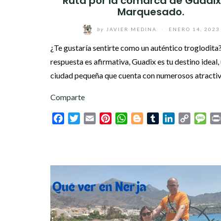
Ruta por la comarca de Guadix 
Marquesado.
by
JAVIER MEDINA
/
ENERO 14, 2023
¿Te gustaría sentirte como un auténtico troglodita?.
respuesta es afirmativa, Guadix es tu destino ideal,
ciudad pequeña que cuenta con numerosos atracti
Comparte
Facebook
Twitter
Email
Pinterest
WhatsApp
Blogger
Tumblr
LinkedIn
Copy
Mes
Link