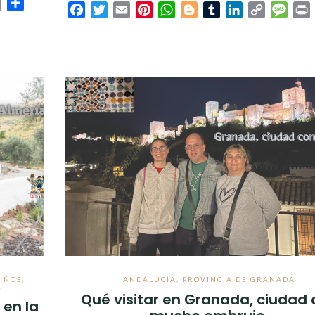
sage
Print
Compartir
Facebook
Twitter
Email
Pinterest
WhatsApp
Blogger
Tumblr
LinkedIn
Copy
Mess
P
Link
IÑOS
,
ANDALUCÍA
,
PROVINCIA DE GRANADA
R
Qué visitar en Granada, ciudad 
 en la