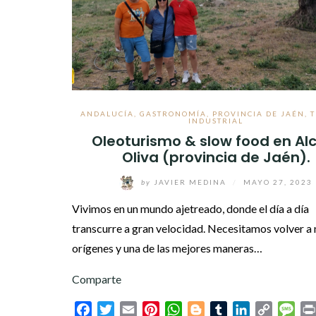
ANDALUCÍA
,
GASTRONOMÍA
,
PROVINCIA DE JAÉN
,
INDUSTRIAL
Oleoturismo & slow food en Al
Oliva (provincia de Jaén).
by
JAVIER MEDINA
/
MAYO 27, 2023
Vivimos en un mundo ajetreado, donde el día a día
transcurre a gran velocidad. Necesitamos volver a
orígenes y una de las mejores maneras…
Comparte
Facebook
Twitter
Email
Pinterest
WhatsApp
Blogger
Tumblr
LinkedIn
Copy
Mes