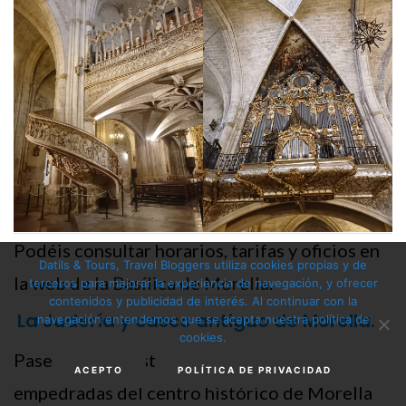
Podéis consultar horarios, tarifas y oficios en
Datils & Tours, Travel Bloggers utiliza cookies propias y de
la
web de la Basílica de Morella
.
terceros para mejorar la experiencia de navegación, y ofrecer
contenidos y publicidad de interés. Al continuar con la
La Judería y casco antiguo de Morella.
navegación entendemos que se acepta nuestra política de
cookies.
Pasear por las estrechas callejuelas
ACEPTO
POLÍTICA DE PRIVACIDAD
empedradas del centro histórico de Morella