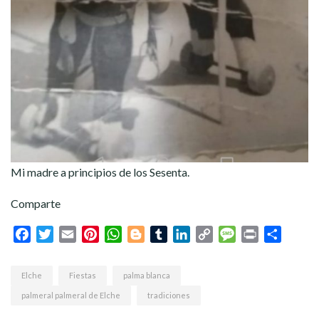
Mi madre a principios de los Sesenta.
Comparte
Facebook
Twitter
Email
Pinterest
WhatsApp
Blogger
Tumblr
LinkedIn
Copy
Message
Print
Compar
Link
Elche
Fiestas
palma blanca
palmeral palmeral de Elche
tradiciones