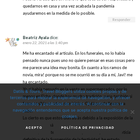
quedarnos en casa y una vez acabada la pandemia
ayudaremos en la medida de lo posible.
Responder
Beatriz Ayala
dice:
enero 22, 2021 a las 1:40 pm
Me ha encantado el artículo. En los funerales, no lo había
pensado nunca pues uno no quiere pensar en esas cosas pero
me parece una idea muy bonita. En cuanto a los ramos de
novia, mira! porque no se me ocurrió en su día a mí, Javi! me
ha encantado.
Yo sí había pensado en la venta en supermercados, por lo
Datils & Tours, Travel Bloggers utiliza cookies propias y de
menos en Elche, donde hay mucha tradición, pero también si
terceros para mejorar la experiencia de navegación, y ofrecer
fuera posible en otros municipios. Ojalá pueda llevarse a
contenidos y publicidad de interés. Al continuar con la
navegación entendemos que se acepta nuestra política de
cabo.
cookies.
Lo cierto es que estos días atrás debido a la exposición de la
Palma Blanca más grande del mundo en el Paseo de la
ACEPTO
POLÍTICA DE PRIVACIDAD
estación, durante las Navidades y cuando ya saltó la noticia
definitiva de la Suspensión de la festividad, he estado