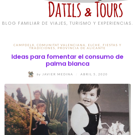
BLOG FAMILIAR DE VIAJES, TURISMO Y EXPERIENCIAS.
CAMPDELX
,
COMUNITAT VALENCIANA
,
ELCHE
,
FIESTAS Y
TRADICIONES
,
PROVINCIA DE ALICANTE
Ideas para fomentar el consumo de
palma blanca
by
JAVIER MEDINA
/
ABRIL 5, 2020