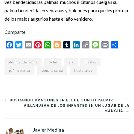
vez bendecidas las palmas, muchos ilicitanos cuelgan su
palma bendecida en ventanas y balcones para que les proteja
de los malos augurios hasta el año venidero.
Comparte
Facebook
Twitter
Email
Pinterest
WhatsApp
Blogger
Tumblr
LinkedIn
Copy
Message
Print
Compar
Link
domingo de ramos
Elche
elx
Fiestas
pañma blanca
semana santa
tradiciones
NAVEGACIÓN
← BUSCANDO DRAGONES EN ELCHE CON ILI PALMIR
VILLANUEVA DE LOS INFANTES EN UN LUGAR DE LA
DE
MANCHA. →
ENTRADAS
Javier Medina