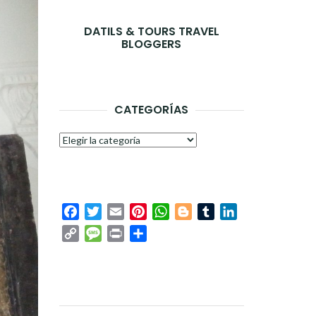
DATILS & TOURS TRAVEL
BLOGGERS
CATEGORÍAS
Categorías
Facebook
Twitter
Email
Pinterest
WhatsApp
Blogger
Tumblr
LinkedIn
Copy
Message
Print
Compartir
Link