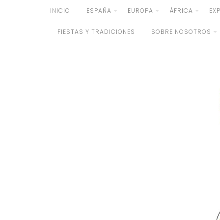
Skip
INICIO
ESPAÑA
EUROPA
ÁFRICA
EX
to
FIESTAS Y TRADICIONES
SOBRE NOSOTROS
content