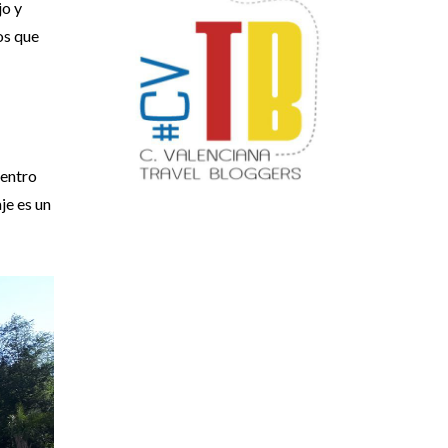
jo y
os que
dentro
je es un