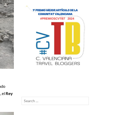
ando
, el
Rey
Search
SEARCH
for: