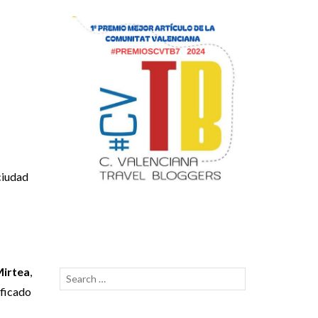
ciudad
irtea
,
Search
SEARCH
nificado
for: