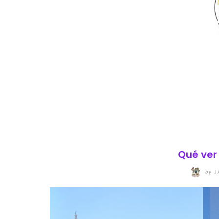
Qué ver 
by
J