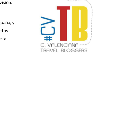
visión.
spaña; y
ctos
erta