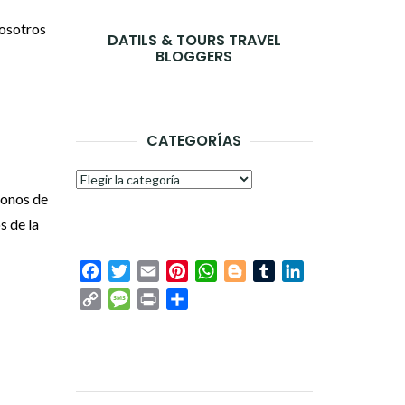
sotros
DATILS & TOURS TRAVEL
BLOGGERS
CATEGORÍAS
Categorías
conos de
s de la
Facebook
Twitter
Email
Pinterest
WhatsApp
Blogger
Tumblr
LinkedIn
Copy
Message
Print
Compartir
Link