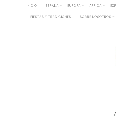
Skip
INICIO
ESPAÑA
EUROPA
ÁFRICA
EX
to
FIESTAS Y TRADICIONES
SOBRE NOSOTROS
content