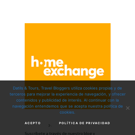
Datils & Tours, Travel Bloggers utiliza cookies propias y de
terceros para mejorar la experiencia de navegación, y ofrecer
contenidos y publicidad de interés. Al continuar con la
navegación entendemos que se acepta nuestra política de
cookies.
ACEPTO
POLÍTICA DE PRIVACIDAD
¿Has probado a viajar con
Home Exchange
?.
Suscríbete a través de nuestro blog y