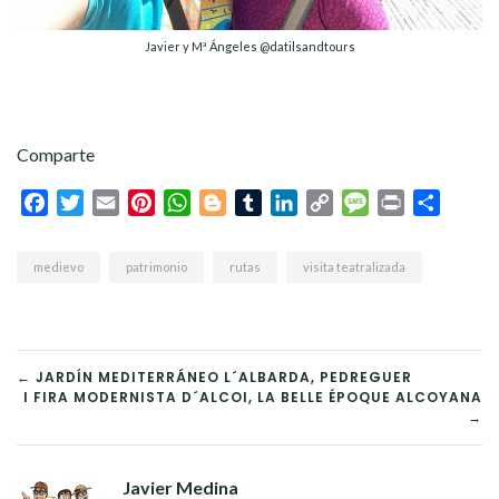
Javier y Mª Ángeles @datilsandtours
Comparte
Facebook
Twitter
Email
Pinterest
WhatsApp
Blogger
Tumblr
LinkedIn
Copy
Message
Print
Compar
Link
medievo
patrimonio
rutas
visita teatralizada
NAVEGACIÓN
← JARDÍN MEDITERRÁNEO L´ALBARDA, PEDREGUER
I FIRA MODERNISTA D´ALCOI, LA BELLE ÉPOQUE ALCOYANA
DE
→
ENTRADAS
Javier Medina