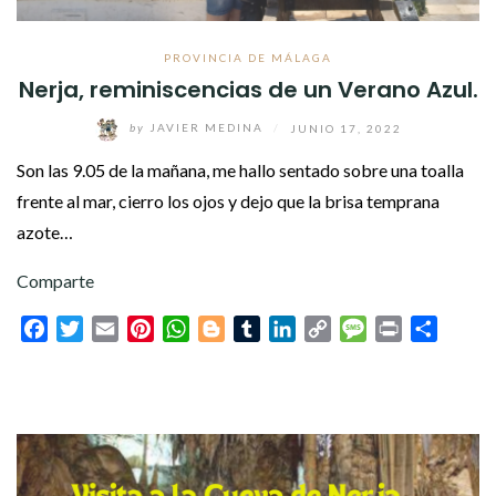
PROVINCIA DE MÁLAGA
Nerja, reminiscencias de un Verano Azul.
by
JAVIER MEDINA
/
JUNIO 17, 2022
Son las 9.05 de la mañana, me hallo sentado sobre una toalla
frente al mar, cierro los ojos y dejo que la brisa temprana
azote…
Comparte
Facebook
Twitter
Email
Pinterest
WhatsApp
Blogger
Tumblr
LinkedIn
Copy
Message
Print
Compar
Link