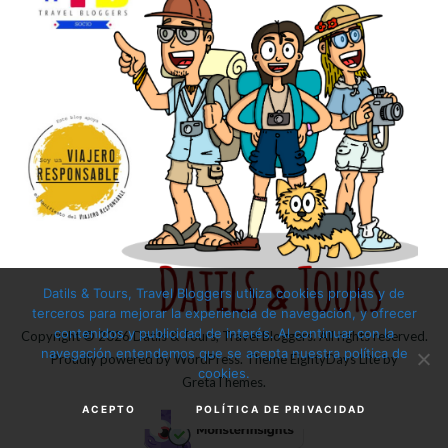
Datils & Tours, Travel Bloggers utiliza cookies propias y de
terceros para mejorar la experiencia de navegación, y ofrecer
contenidos y publicidad de interés. Al continuar con la
Copyright © 2026
Datils & Tours, Travel Bloggers
. All rights reserved.
navegación entendemos que se acepta nuestra política de
Proudly powered by
WordPress
. Theme
EightyDays Lite
by
cookies.
GretaThemes.
ACEPTO
POLÍTICA DE PRIVACIDAD