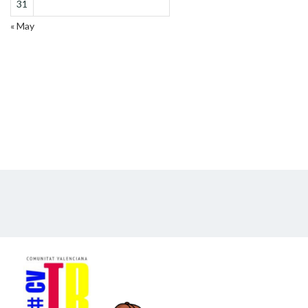
31
« May