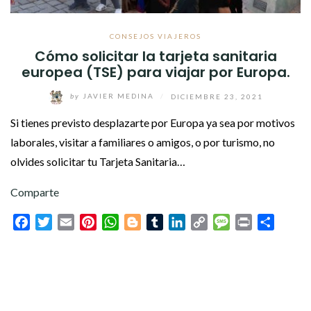
CONSEJOS VIAJEROS
Cómo solicitar la tarjeta sanitaria
europea (TSE) para viajar por Europa.
by
JAVIER MEDINA
/
DICIEMBRE 23, 2021
Si tienes previsto desplazarte por Europa ya sea por motivos
laborales, visitar a familiares o amigos, o por turismo, no
olvides solicitar tu Tarjeta Sanitaria…
Comparte
Facebook
Twitter
Email
Pinterest
WhatsApp
Blogger
Tumblr
LinkedIn
Copy
Message
Print
Compar
Link