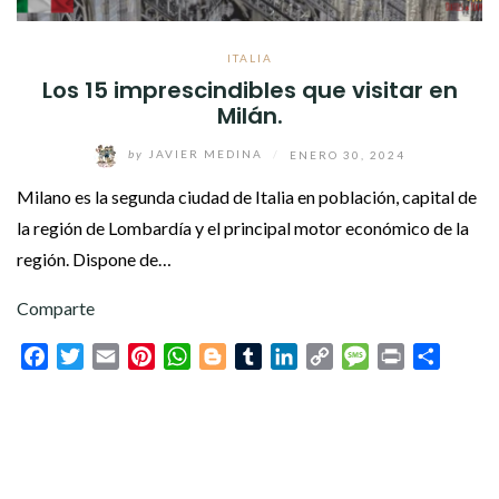
ITALIA
Los 15 imprescindibles que visitar en
Milán.
by
JAVIER MEDINA
/
ENERO 30, 2024
Milano es la segunda ciudad de Italia en población, capital de
la región de Lombardía y el principal motor económico de la
región. Dispone de…
Comparte
Facebook
Twitter
Email
Pinterest
WhatsApp
Blogger
Tumblr
LinkedIn
Copy
Message
Print
Compar
Link