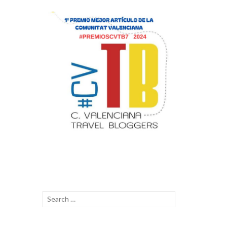
Search
SEARCH
for: