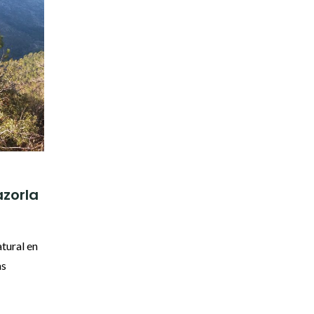
azorla
tural en
as