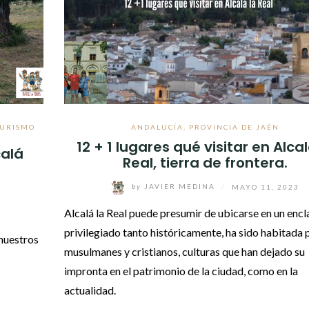
TURISMO
ANDALUCÍA
,
PROVINCIA DE JAÉN
12 + 1 lugares qué visitar en Alcal
calá
Real, tierra de frontera.
by
JAVIER MEDINA
/
MAYO 11, 2023
Alcalá la Real puede presumir de ubicarse en un encl
privilegiado tanto históricamente, ha sido habitada 
 nuestros
musulmanes y cristianos, culturas que han dejado su
impronta en el patrimonio de la ciudad, como en la
actualidad.