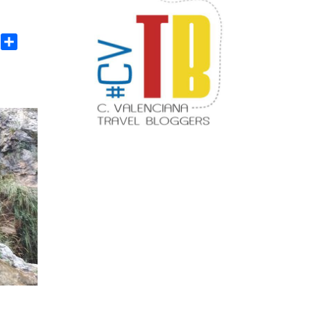
age
rint
Compartir