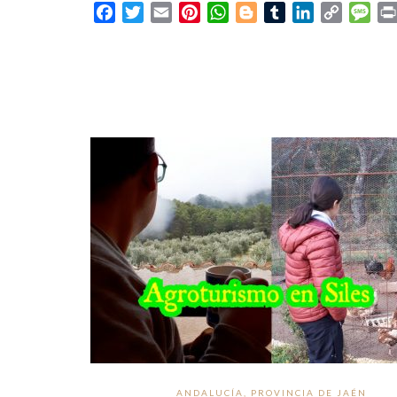
Facebook
Twitter
Email
Pinterest
WhatsApp
Blogger
Tumblr
LinkedIn
Copy
Mes
Link
ANDALUCÍA
,
PROVINCIA DE JAÉN