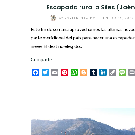
Escapada rural a Siles (Jaén
by
JAVIER MEDINA
/
ENERO 28, 2020
Este fin de semana aprovechamos las últimas nevad
parte meridional del país para hacer una escapada ru
nieve. El destino elegido…
Comparte
Facebook
Twitter
Email
Pinterest
WhatsApp
Blogger
Tumblr
LinkedIn
Copy
Mes
Link