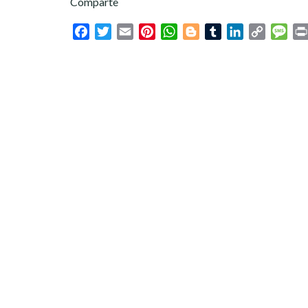
Comparte
Facebook
Twitter
Email
Pinterest
WhatsApp
Blogger
Tumblr
LinkedIn
Copy
Mes
Link