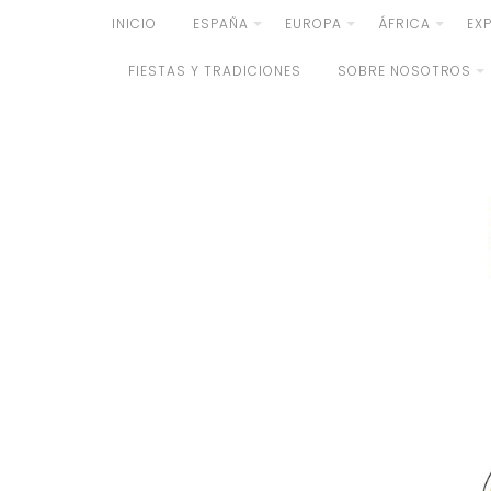
Skip
INICIO
ESPAÑA
EUROPA
ÁFRICA
EX
to
FIESTAS Y TRADICIONES
SOBRE NOSOTROS
content