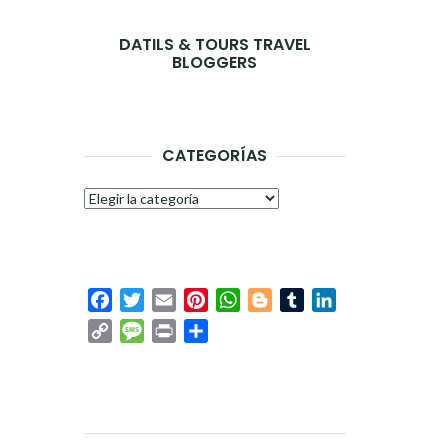
DATILS & TOURS TRAVEL
BLOGGERS
CATEGORÍAS
Categorías
Facebook
Twitter
Email
Pinterest
WhatsApp
Blogger
Tumblr
LinkedIn
Copy
Message
Print
Compartir
Link