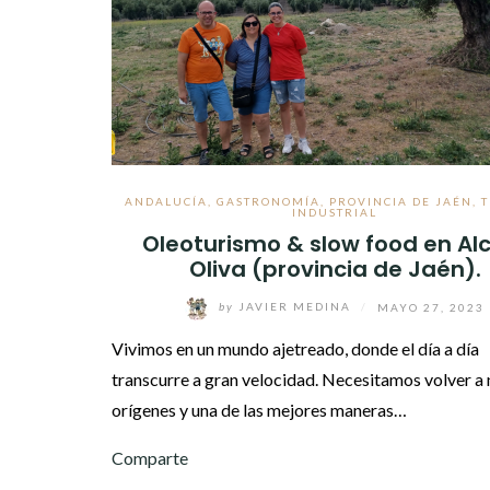
ANDALUCÍA
,
GASTRONOMÍA
,
PROVINCIA DE JAÉN
,
INDUSTRIAL
Oleoturismo & slow food en Al
Oliva (provincia de Jaén).
by
JAVIER MEDINA
/
MAYO 27, 2023
Vivimos en un mundo ajetreado, donde el día a día
transcurre a gran velocidad. Necesitamos volver a
orígenes y una de las mejores maneras…
Comparte