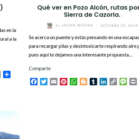
)
Qué ver en Pozo Alcón, rutas por
Sierra de Cazorla.
by
JAVIER MEDINA
/
OCTUBRE 20, 2019
as en la
Se acerca un puente y estás pensando en una escapa
ral a la
para recargar pilas y desintoxicarte respirando aire 
pues aquí te dejamos una interesante propuesta…
Comparte
sage
Print
Compartir
Facebook
Twitter
Email
Pinterest
WhatsApp
Blogger
Tumblr
LinkedIn
Copy
Mess
P
Link