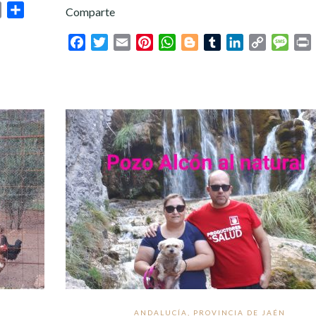
sage
Print
Compartir
Comparte
Facebook
Twitter
Email
Pinterest
WhatsApp
Blogger
Tumblr
LinkedIn
Copy
Mess
P
Link
ANDALUCÍA
,
PROVINCIA DE JAÉN