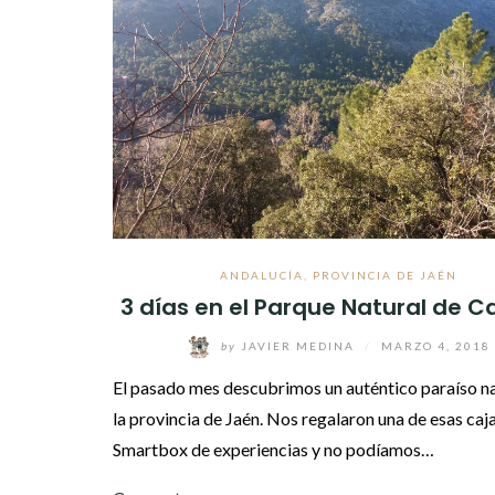
ANDALUCÍA
,
PROVINCIA DE JAÉN
3 días en el Parque Natural de C
by
JAVIER MEDINA
/
MARZO 4, 2018
El pasado mes descubrimos un auténtico paraíso na
la provincia de Jaén. Nos regalaron una de esas caj
Smartbox de experiencias y no podíamos…