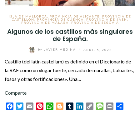
ISLA DE MALLORCA
,
PROVINCIA DE ALICANTE
,
PROVINCIA DE
CASTELLÓN
,
PROVINCIA DE CUENCA
,
PROVINCIA DE JAÉN
,
PROVINCIA DE MÁLAGA
,
PROVINCIA DE SEGOVIA
Algunos de los castillos más singulares
de España.
by
JAVIER MEDINA
/
ABRIL 5, 2022
Castillo (del latín castellum) es definido en el Diccionario de
la RAE como un «lugar fuerte, cercado de murallas, baluartes,
fosos y otras fortificaciones». Una…
Comparte
Facebook
Twitter
Email
Pinterest
WhatsApp
Blogger
Tumblr
LinkedIn
Copy
Message
Print
Compar
Link